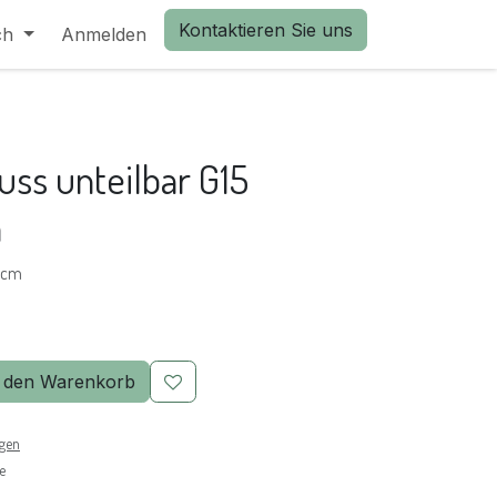
Kontaktieren Sie uns
ch
Anmelden
uss unteilbar G15
n
15cm
 den Warenkorb
ngen
e