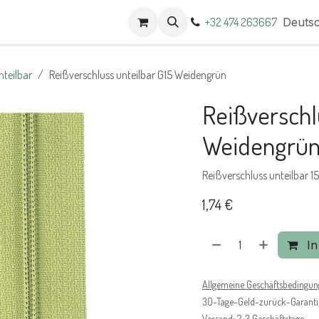
t
Termine
+32 474 263667
Deuts
nteilbar
Reißverschluss unteilbar G15 Weidengrün
Reißverschl
Weidengrü
Reißverschluss unteilbar 
1,74
€
In
Allgemeine Geschäftsbedingu
30-Tage-Geld-zurück-Garanti
Versand: 2-3 Geschäftstage