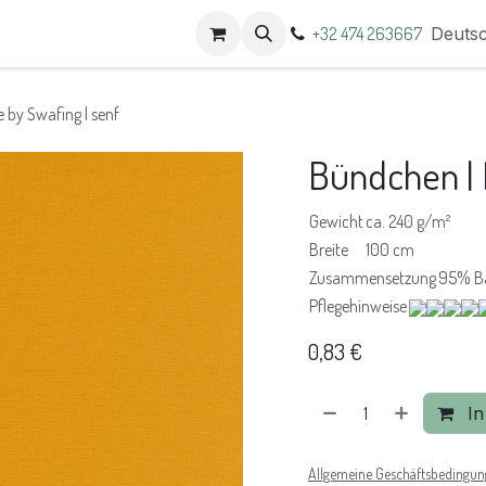
t
Termine
+32 474 263667
Deuts
 by Swafing | senf
Bündchen | 
Gewicht
ca. 240 g/m²
Breite
100 cm
Zusammensetzung
95% B
Pflegehinweise
0,83
€
In
Allgemeine Geschäftsbedingu