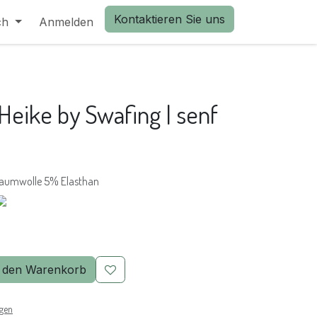
Kontaktieren Sie uns
ch
Anmelden
Heike by Swafing | senf
aumwolle 5% Elasthan
 den Warenkorb
ngen