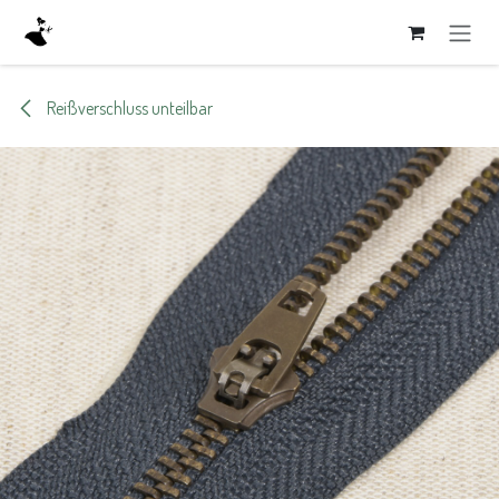
Zum Inhalt springen
Reißverschluss unteilbar